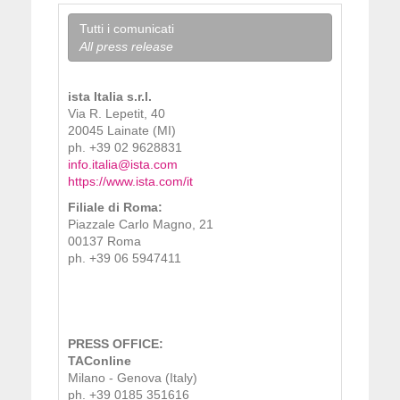
Tutti i comunicati
All press release
ista Italia s.r.l.
Via R. Lepetit, 40
20045 Lainate (MI)
ph. +39 02 9628831
info.italia@ista.com
https://www.ista.com/it
Filiale di Roma:
Piazzale Carlo Magno, 21
00137 Roma
ph. +39 06 5947411
PRESS OFFICE:
TAConline
Milano - Genova (Italy)
ph. +39 0185 351616