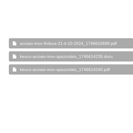
acciaio-inox-finitura-21-it-10-2024_1746610688.pdf
keuco-acciaio-inox-spazzolato_1746614235.docx
keuco-acciaio-inox-spazzolato_1746614240.pdf