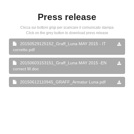
Press release
Clicca sui bottoni grigi per scaricare il comunicato stampa
Click on the grey button to download press release
20150529125152_Graff_Luna MAY 2015 - IT
corretto.pdf
20150603153151_Graff_Luna MAY 2015 -EN
correct M.doc
20150612110945_GRAFF_Armatur Luna.pdf