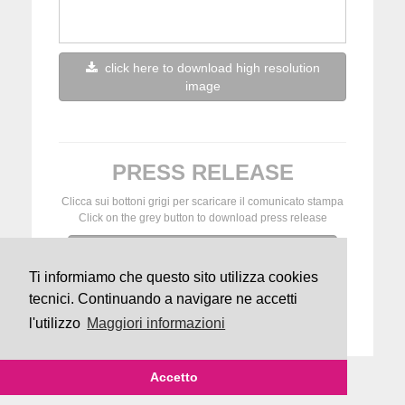
click here to download high resolution
image
PRESS RELEASE
Clicca sui bottoni grigi per scaricare il comunicato stampa
Click on the grey button to download press release
2025-comunicato-stampa-ghw-
final_1749635183.docx
Ti informiamo che questo sito utilizza cookies
tecnici. Continuando a navigare ne accetti
l'utilizzo
Maggiori informazioni
Grafica:
Marina Bonanni
Accetto